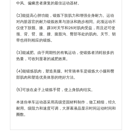
中风、偏瘫患者康复的最佳运动器材。
(2)能提高心肺功能，锻炼下肢肌力和增强全身耐力。运动
对内脏器官的耐力锻炼效果与游泳和跑步相同。此项运动不
仅使下肢髋、膝、踝3对关节和26对肌肉受益，而且还可使
颈、背、臂、腹、腰、腹股沟、臀部等处的肌肉。关节、韧
带也得到相应的锻炼。
(3)能减肥。由于周期性的有氧运动，使锻炼者消耗较多的
热量，可收到显著的减肥效果。
(4)能锻炼肌肉，塑造美腿。时常骑单车是锻炼大小腿和臀
部肌肉和塑造优美体形的绝好方法。
(5)可放在桌子上锻炼手臂，使上身肌肉结实。
本迷你单车运动器采用高级坚固材料制作，做工精细，经久
耐用。级阻力和速度可调，大屏幕液晶显示时间运动时间和
圈数。