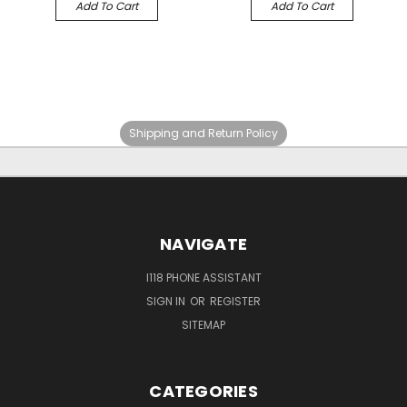
Add To Cart
Add To Cart
Shipping and Return Policy
NAVIGATE
I118 PHONE ASSISTANT
SIGN IN
OR
REGISTER
SITEMAP
CATEGORIES