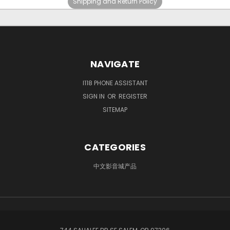
Shipping and Return Policy
NAVIGATE
I118 PHONE ASSISTANT
SIGN IN
OR
REGISTER
SITEMAP
CATEGORIES
中文影音城产品