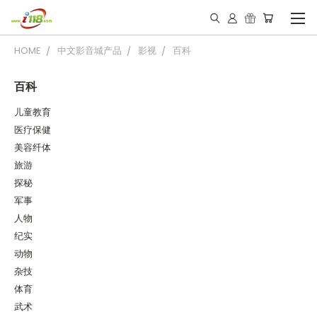
HOME
中文影音城产品
影视
百科
百科
儿童教育
医疗保健
美容纤体
旅游
探秘
军事
人物
纪实
动物
杂技
体育
武术