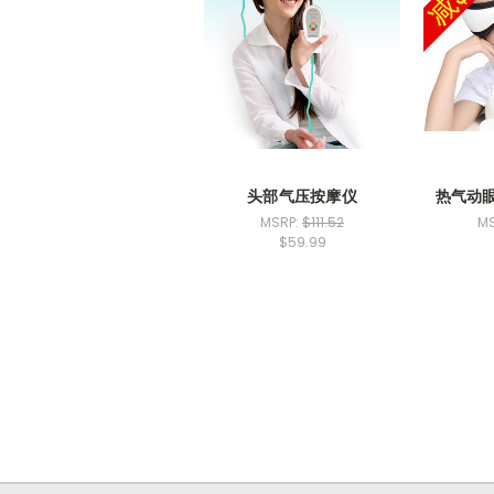
头部气压按摩仪
热气动
MSRP:
$111.52
MS
$59.99