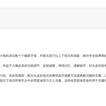
力电机牵拉数十个橡胶手指，对着头部穴位上下按压和抽吸，模仿专业按摩师
，有益于大脑皮质的功能调节，益智健脑，增强记忆、缓解疲劳；对头皮的按
污垢、死皮和脂肪，配合头皮的指压按摩和真空抽吸可迅速唤醒沉睡的毛囊，
器往下按压即将乳头中的育髪液用力注入毛囊，这样使育髪液直接作用于毛囊