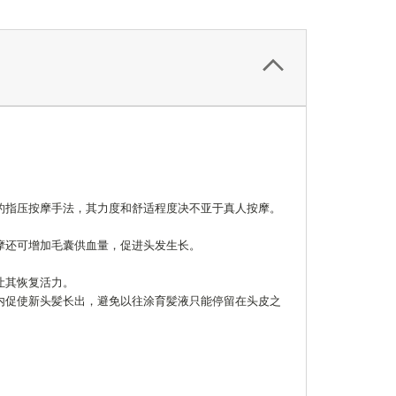
的指压按摩手法，其力度和舒适程度决不亚于真人按摩。
摩还可增加毛囊供血量，促进头发生长。
让其恢复活力。
内促使新头髪长出，避免以往涂育髪液只能停留在头皮之