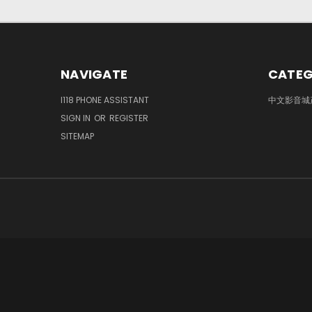
NAVIGATE
CATEG
I118 PHONE ASSISTANT
中文影音城
SIGN IN
OR
REGISTER
SITEMAP