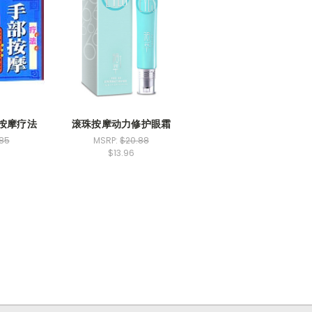
按摩疗法
滚珠按摩动力修护眼霜
.85
MSRP:
$20.88
$13.96