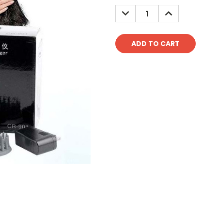
Stock:
DECREASE
INCREASE
QUANTITY:
QUANTITY: