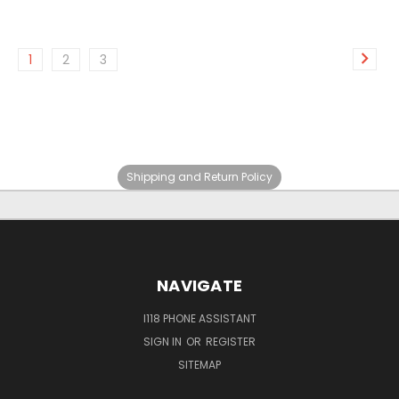
1
2
3
Shipping and Return Policy
NAVIGATE
I118 PHONE ASSISTANT
SIGN IN
OR
REGISTER
SITEMAP