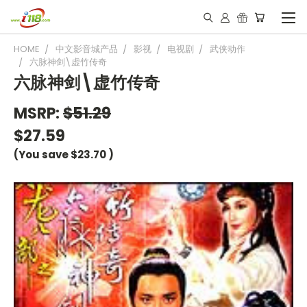
HOME
中文影音城产品
影视
电视剧
武侠动作
六脉神剑\虚竹传奇
六脉神剑\虚竹传奇
MSRP:
$51.29
$27.59
(You save
$23.70
)