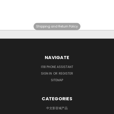
Shipping and Return Policy
NAVIGATE
I118 PHONE ASSISTANT
SIGN IN
OR
REGISTER
SITEMAP
CATEGORIES
中文影音城产品