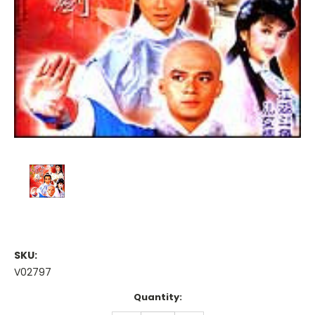
SKU:
V02797
Current
Quantity:
Stock: