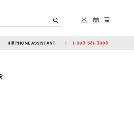
I118 PHONE ASSISTANT
1-503-581-3008
余