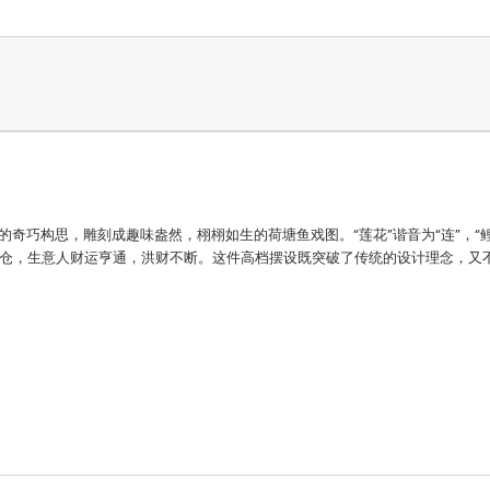
奇巧构思，雕刻成趣味盎然，栩栩如生的荷塘鱼戏图。“莲花”谐音为“连”，
“
仓，生意人
财运亨通，洪财不断。这件高档摆设既突破了传统的设计理念，又