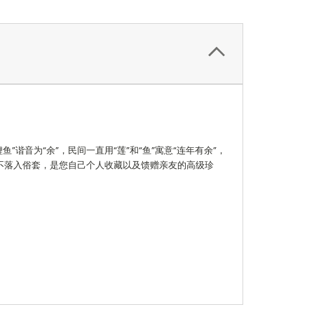
鲤鱼”谐音为“余”，民间一直用“莲”和“鱼”寓意“连年有余”，
不落入俗套，是您自己个人收藏以及馈赠亲友的高级珍