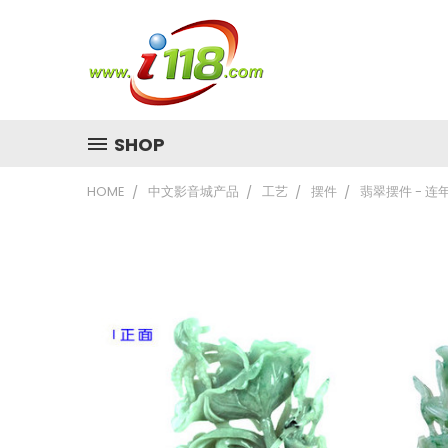
SHOP
HOME
中文影音城产品
工艺
摆件
翡翠摆件 - 连