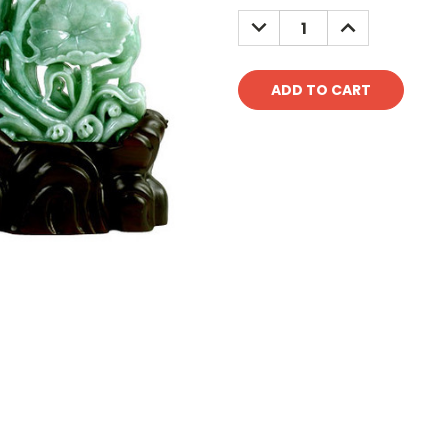
Stock:
DECREASE
INCREASE
QUANTITY:
QUANTITY: