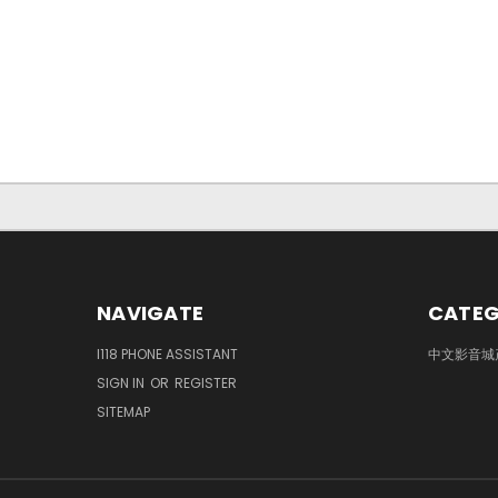
NAVIGATE
CATEG
I118 PHONE ASSISTANT
中文影音城
SIGN IN
OR
REGISTER
SITEMAP