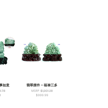
万事如意
翡翠摆件 - 福禄三多
8.78
MSRP:
$1,301.28
8
$999.99