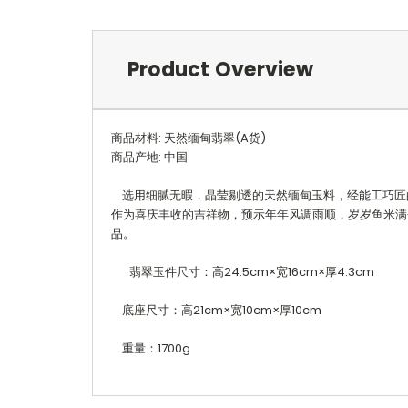
Product Overview
商品材料: 天然缅甸翡翠(A货)
商品产地: 中国
选用细腻无暇，晶莹剔透的天然缅甸玉料，经能工巧匠的
作为喜庆丰收的吉祥物，预示年年风调雨顺，岁岁鱼米满
品。
翡翠玉件尺寸：高24.5cm×宽16cm×厚4.3cm
底座尺寸：高21cm×宽10cm×厚10cm
重量：1700g